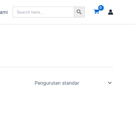
Search Button
Search
Kami
for: