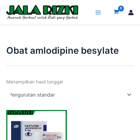
Lewati
ke
konten
Obat amlodipine besylate
Menampilkan hasil tunggal