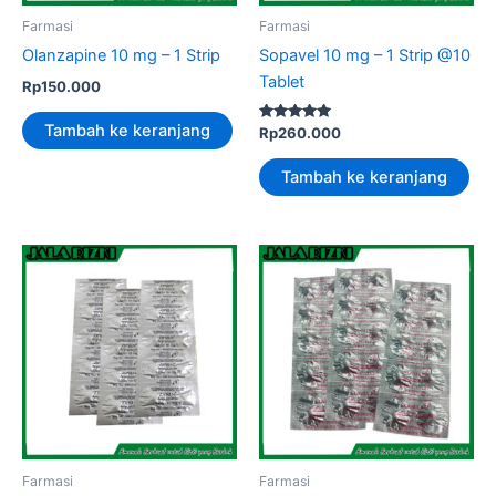
Farmasi
Farmasi
Olanzapine 10 mg – 1 Strip
Sopavel 10 mg – 1 Strip @10
Tablet
Rp
150.000
Tambah ke keranjang
Dinilai
Rp
260.000
5.00
dari 5
Tambah ke keranjang
Farmasi
Farmasi