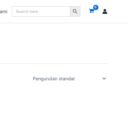
Search Button
Search
Kami
for: