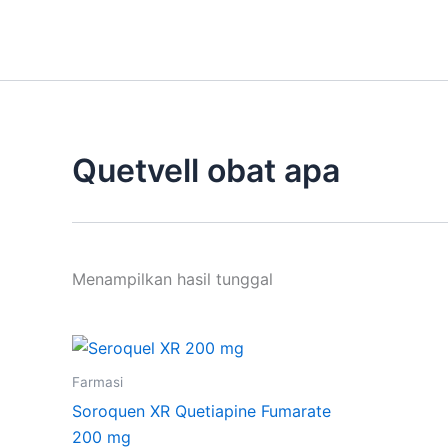
Lewati
ke
konten
Quetvell obat apa
Menampilkan hasil tunggal
Farmasi
Soroquen XR Quetiapine Fumarate
200 mg