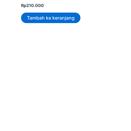
Rp
210.000
Tambah ke keranjang