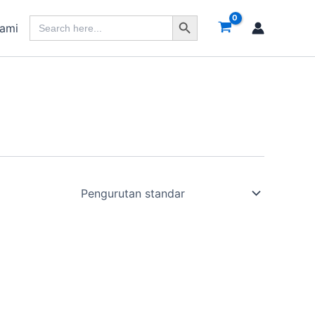
Search Button
Search
Kami
for: