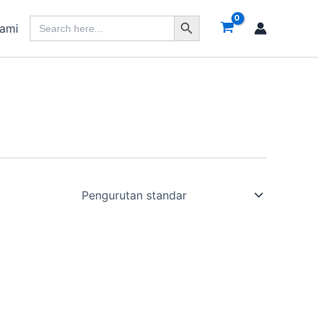
Search Button
Search
Kami
for: