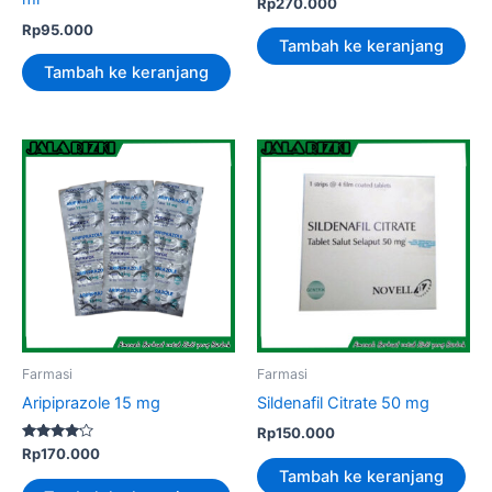
Rp
270.000
Rp
95.000
Tambah ke keranjang
Tambah ke keranjang
Farmasi
Farmasi
Aripiprazole 15 mg
Sildenafil Citrate 50 mg
Rp
150.000
Dinilai
Rp
170.000
4.00
Tambah ke keranjang
dari 5