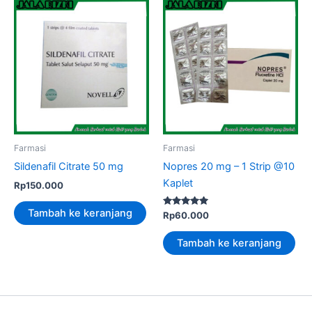
Farmasi
Farmasi
Sildenafil Citrate 50 mg
Nopres 20 mg – 1 Strip @10
Kaplet
Rp
150.000
Tambah ke keranjang
Dinilai
Rp
60.000
5.00
dari 5
Tambah ke keranjang