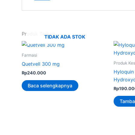
Produk Terkait
TIDAK ADA STOK
Farmasi
Produk Ke
Quetvell 300 mg
Hyloquin
Rp
240.000
Hydroxyc
Baca selengkapnya
Rp
190.00
Tamba