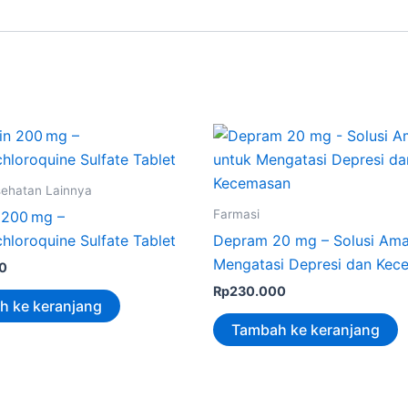
sehatan Lainnya
Farmasi
 200 mg –
hloroquine Sulfate Tablet
Depram 20 mg – Solusi Ama
Mengatasi Depresi dan Kec
0
Rp
230.000
h ke keranjang
Tambah ke keranjang