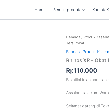
Home
Semua produk
Kontak 
Kuantitas
Beranda
/
Produk Keseha
Rhinos
Tersumbat
XR
–
Farmasi
,
Produk Keseha
Obat
Rhinos XR – Obat 
Flu
dan
Rp
110.000
Hidung
Tersumbat
Bismillahirrahmanirrah
Assalamu’alaikum Wara
Selamat datang di To