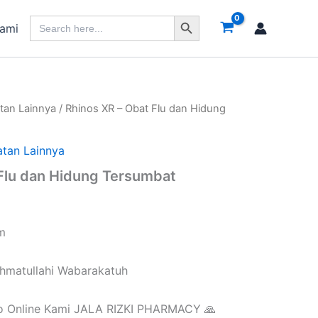
Search Button
Search
Kami
for:
tan Lainnya
/ Rhinos XR – Obat Flu dan Hidung
tan Lainnya
Flu dan Hidung Tersumbat
im
hmatullahi Wabarakatuh
ko Online Kami JALA RIZKI PHARMACY 🙏