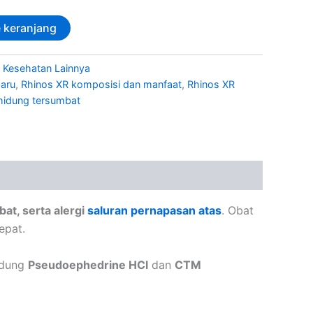
 keranjang
 Kesehatan Lainnya
baru
,
Rhinos XR komposisi dan manfaat
,
Rhinos XR
hidung tersumbat
bat, serta alergi
saluran pernapasan atas
. Obat
epat.
ndung
Pseudoephedrine HCl
dan
CTM