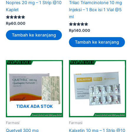
Nopres 20 mg – 1 Strip @10
Trilac Triamcinolone 10 mg
Kaplet
Injeksi – 1 Box isi 1 Vial @5
ml
Dinilai
Rp
60.000
5.00
dari 5
Dinilai
Rp
140.000
5.00
Tambah ke keranjang
dari 5
Tambah ke keranjang
TIDAK ADA STOK
Farmasi
Farmasi
Quetvell 300 mg
Kalxetin 10 mg – 1 Strip @10